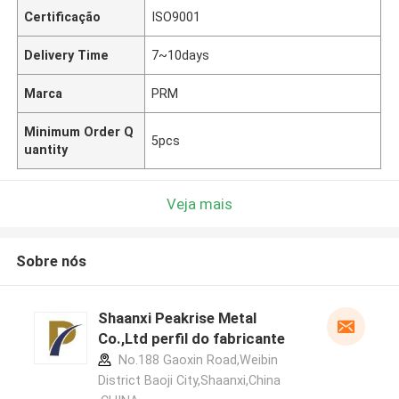
Certificação
ISO9001
Delivery Time
7~10days
Marca
PRM
Minimum Order Q
5pcs
uantity
Veja mais
Sobre nós
Shaanxi Peakrise Metal
Co.,Ltd perfil do fabricante
No.188 Gaoxin Road,Weibin
District Baoji City,Shaanxi,China