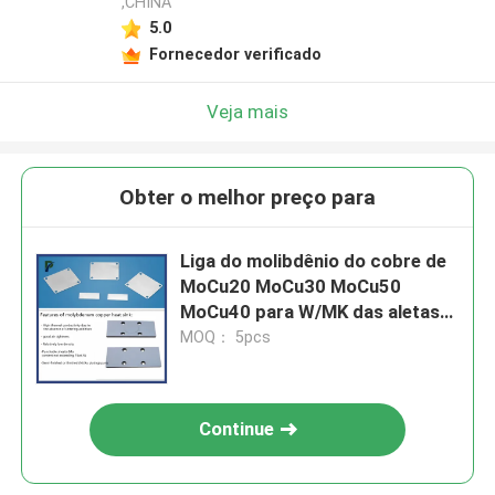
,CHINA
5.0
Fornecedor verificado
Veja mais
Obter o melhor preço para
Liga do molibdênio do cobre de
MoCu20 MoCu30 MoCu50
MoCu40 para W/MK das aletas
160 - 180 do dissipador de calor
MOQ： 5pcs
Continue