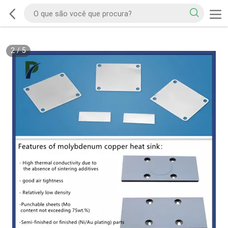
2
/
5