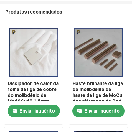
Produtos recomendados
Dissipador de calor da
Haste brilhante da liga
folha da liga de cobre
do molibdênio da
Para casa
do molibdênio de
haste da liga de MoCu
Mo60Cu40 1.5mm
dos elétrodos de Rod
baseado para o
For Aerospace
Enviar inquérito
Enviar inquérito
Produtos
empacotamento da
Resistance Welding da
microeletrônica
liga de cobre do
molibdênio
Vídeos